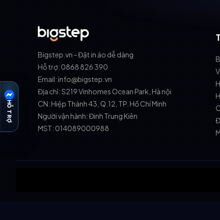
Bigstep.vn - Đặt in áo dễ dàng
B
Hỗ trợ: 0868 826 390
V
Email: info@bigstep.vn
H
Địa chỉ: S219 Vinhomes Ocean Park, Hà nội
H
CN: Hiệp Thành 43, Q.12, TP. Hồ Chí Minh
HỖ TRỢ
C
Người vận hành: Đinh Trung Kiên
Đ
MST: 014089000988
M