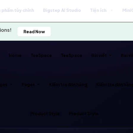
 phẩm tùy chỉnh
Bigstep AI Studio
Tiện ích
Mini
ions!
Read Now
e
Home
TeeSpace
TeeSpace
Bài viết
Bài vi
ges
Pages
Kiểm tra đơn hàng
Kiểm tra đơn hàn
Product Style
Product Style