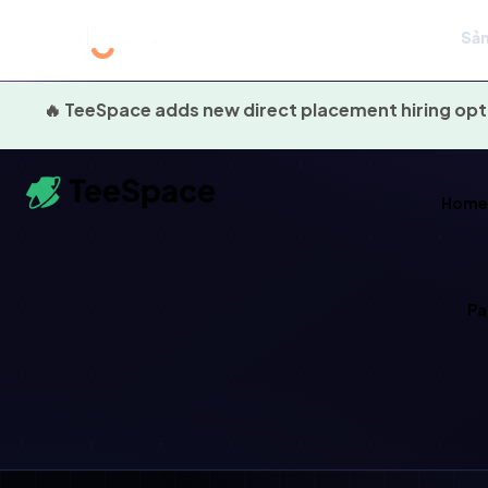
Sản
🔥 TeeSpace adds new direct placement hiring opt
Hom
Pa