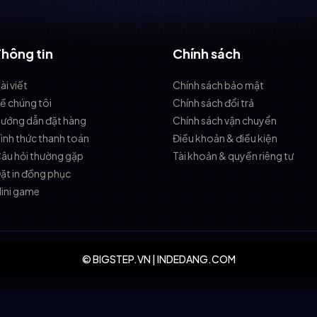
Thông tin
Chính sách
ài viết
Chính sách bảo mật
ề chúng tôi
Chính sách đổi trả
ướng dẫn đặt hàng
Chính sách vận chuyển
ình thức thanh toán
Điều khoản & điều kiện
âu hỏi thường gặp
Tài khoản & quyền riêng tư
ặt in đồng phục
ini game
© BIGSTEP.VN | INDEDANG.COM