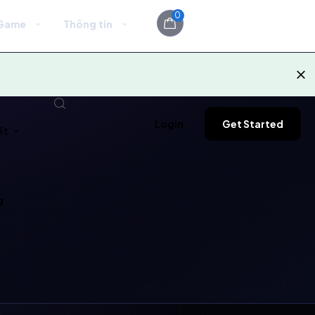
0
Game
Thông tin
Login
Get Started
ết
g