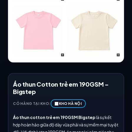
Áo thun Cotton trẻ em 190GSM –
Bigstep
🏢
KHO HÀ NỘI
CÓ HÀNG TẠI KHO:
Áo thun cotton trẻ em 190GSM Bigstep
là sự kết
hợp hoàn hảo giữa độ dày vừa phải và sự mềm mại tuyệt