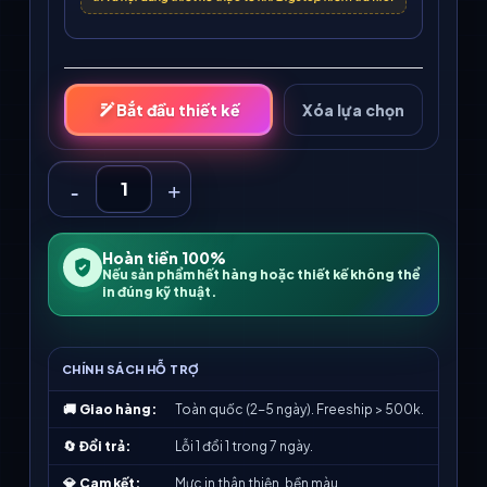
Bắt đầu thiết kế
Xóa lựa chọn
Hoàn tiền 100%
Nếu sản phẩm hết hàng hoặc thiết kế không thể
in đúng kỹ thuật.
CHÍNH SÁCH HỖ TRỢ
🚚
Giao hàng:
Toàn quốc (2-5 ngày). Freeship > 500k.
🔄
Đổi trả:
Lỗi 1 đổi 1 trong 7 ngày.
💎
Cam kết:
Mực in thân thiện, bền màu.