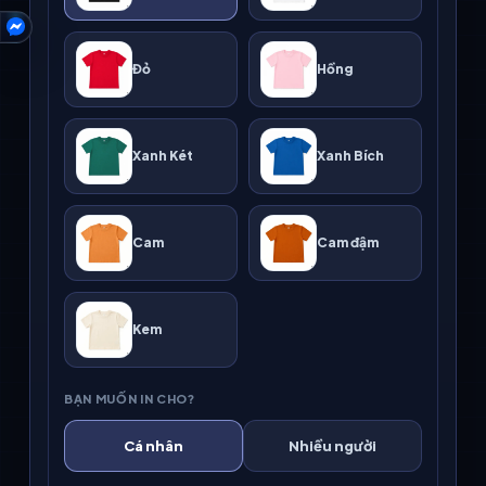
HỖ TRỢ
Đỏ
Hồng
Xanh Két
Xanh Bích
Cam
Cam đậm
Kem
BẠN MUỐN IN CHO?
Cá nhân
Nhiều người