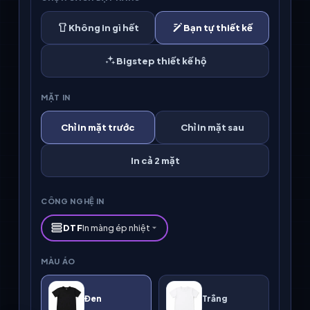
Không in gì hết
Bạn tự thiết kế
Bigstep thiết kế hộ
MẶT IN
Chỉ in mặt trước
Chỉ in mặt sau
In cả 2 mặt
CÔNG NGHỆ IN
DTF
In màng ép nhiệt
MÀU ÁO
Đen
Trắng