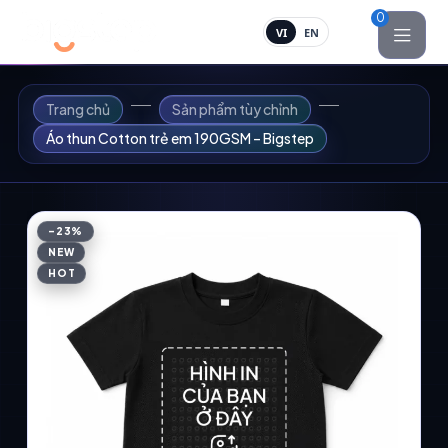
0
VI
EN
Trang chủ
Sản phẩm tùy chỉnh
Áo thun Cotton trẻ em 190GSM – Bigstep
-23%
NEW
HOT