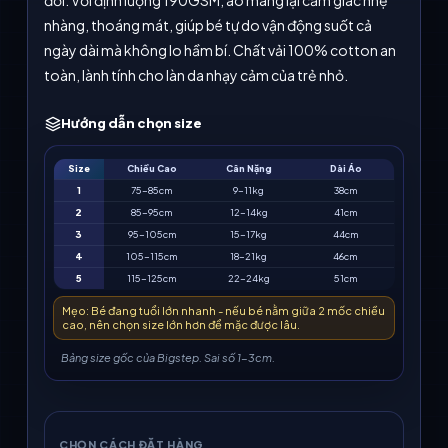
đối. Với định lượng 190GSM, áo mang lại cảm giác nhẹ
nhàng, thoáng mát, giúp bé tự do vận động suốt cả
ngày dài mà không lo hầm bí. Chất vải 100% cotton an
toàn, lành tính cho làn da nhạy cảm của trẻ nhỏ.
Hướng dẫn chọn size
Size
Chiều Cao
Cân Nặng
Dài Áo
1
75-85cm
9-11kg
38cm
2
85-95cm
12-14kg
41cm
3
95-105cm
15-17kg
44cm
4
105-115cm
18-21kg
46cm
5
115-125cm
22-24kg
51cm
Mẹo: Bé đang tuổi lớn nhanh - nếu bé nằm giữa 2 mốc chiều
cao, nên chọn size lớn hơn để mặc được lâu.
Bảng size gốc của Bigstep. Sai số 1-3cm.
CHỌN CÁCH ĐẶT HÀNG