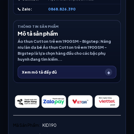
📞
Zalo:
0868.826.390
THÔNG TIN SẢN PHẨM
Mô tả sản phẩm
Áo thun Cotton trẻ em 190GSM – Bigstep: Nâng
niu làn da bé Áo thun Cotton trẻ em 190GSM -
Bigstep là lựa chọn hàng đầu cho các bậc phụ
huynh đang tìm kiếm...
Xem mô tả đầy đủ
Mã Sản Phẩm:
KID190