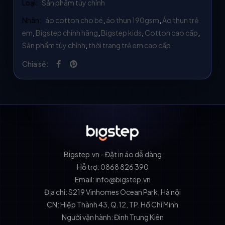
Loại:
Sản phẩm tùy chỉnh
Nhãn:
áo cotton cho bé
,
áo thun 190gsm
,
Áo thun trẻ
em
,
Bigstep chính hãng
,
Bigstep kids
,
Cotton cao cấp
,
Sản phẩm tùy chỉnh
,
thời trang trẻ em cao cấp.
Chia sẻ:
Bigstep.vn - Đặt in áo dễ dàng
Hỗ trợ: 0868 826 390
Email: info@bigstep.vn
Địa chỉ: S219 Vinhomes Ocean Park, Hà nội
CN: Hiệp Thành 43, Q.12, TP. Hồ Chí Minh
Người vận hành: Đinh Trung Kiên