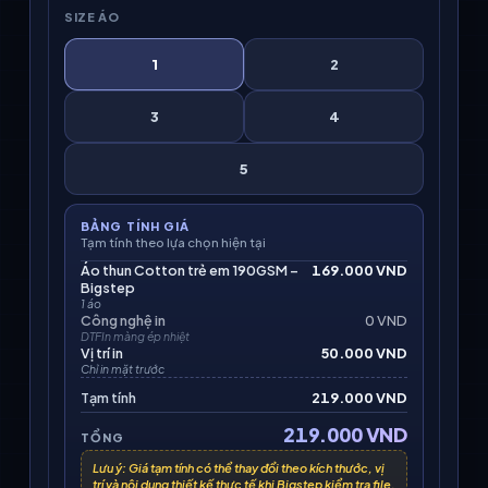
SIZE ÁO
1
2
3
4
5
BẢNG TÍNH GIÁ
Tạm tính theo lựa chọn hiện tại
Áo thun Cotton trẻ em 190GSM –
169.000 VND
Bigstep
1 áo
Công nghệ in
0 VND
DTFIn màng ép nhiệt
Vị trí in
50.000 VND
Chỉ in mặt trước
Tạm tính
219.000 VND
219.000 VND
TỔNG
Lưu ý: Giá tạm tính có thể thay đổi theo kích thước, vị
trí và nội dung thiết kế thực tế khi Bigstep kiểm tra file.