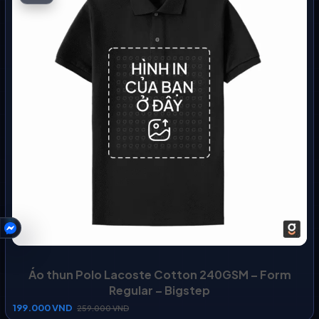
HỖ TRỢ
Áo thun Polo Lacoste Cotton 240GSM – Form
Regular – Bigstep
199.000
VND
259.000
VND