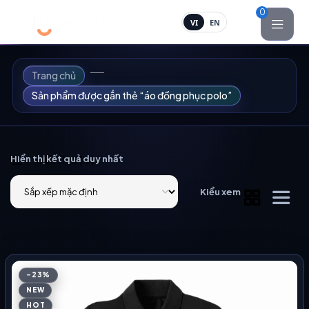
0
VI
EN
Trang chủ
Sản phẩm được gắn thẻ “áo đồng phục polo”
Hiển thị kết quả duy nhất
Hiển Thị Bộ Lọc
Kiểu xem
-23%
NEW
HOT