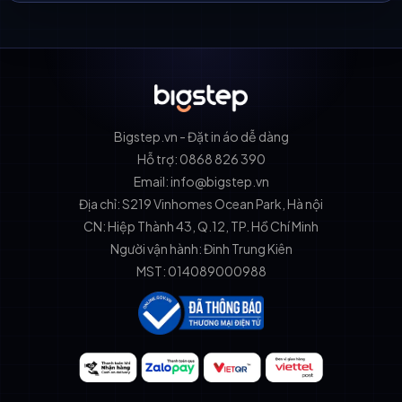
Bigstep.vn - Đặt in áo dễ dàng
Hỗ trợ: 0868 826 390
Email: info@bigstep.vn
Địa chỉ: S219 Vinhomes Ocean Park, Hà nội
CN: Hiệp Thành 43, Q.12, TP. Hồ Chí Minh
Người vận hành: Đinh Trung Kiên
MST: 014089000988