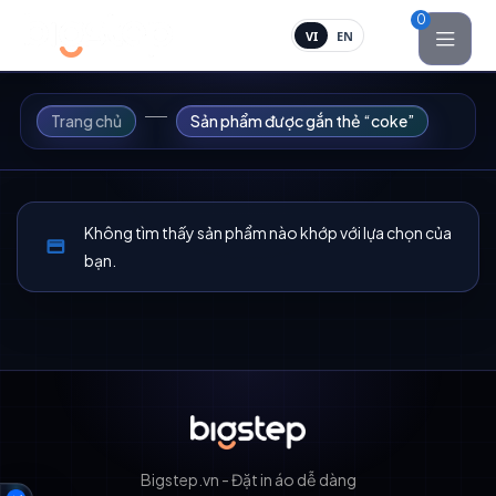
0
VI
EN
Trang chủ
Sản phẩm được gắn thẻ “coke”
Không tìm thấy sản phẩm nào khớp với lựa chọn của
bạn.
Bigstep.vn - Đặt in áo dễ dàng