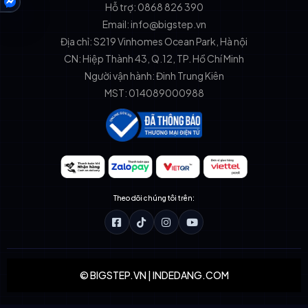
Hỗ trợ: 0868 826 390
HỖ TRỢ
Email: info@bigstep.vn
Địa chỉ: S219 Vinhomes Ocean Park, Hà nội
CN: Hiệp Thành 43, Q.12, TP. Hồ Chí Minh
Người vận hành: Đinh Trung Kiên
MST: 014089000988
Theo dõi chúng tôi trên:
© BIGSTEP.VN | INDEDANG.COM