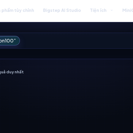
 phẩm tùy chỉnh
Bigstep AI Studio
Tiện ích
Mini
ton100”
 quả duy nhất