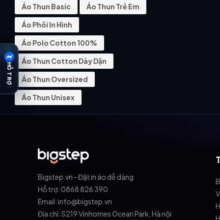
Áo Thun Basic
Áo Thun Trẻ Em
Áo Phôi In Hình
Áo Polo Cotton 100%
Áo Thun Cotton Dày Dặn
HỖ TRỢ
Áo Thun Oversized
Áo Thun Unisex
Bigstep.vn - Đặt in áo dễ dàng
B
Hỗ trợ: 0868 826 390
V
Email: info@bigstep.vn
H
Địa chỉ: S219 Vinhomes Ocean Park, Hà nội
H