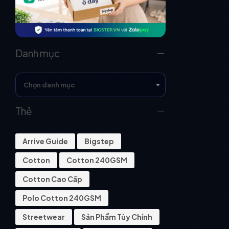
Danh mục
Chọn danh mục
Thẻ
Arrive Guide
Bigstep
Cotton
Cotton 240GSM
Cotton Cao Cấp
Polo Cotton 240GSM
Streetwear
Sản Phẩm Tùy Chỉnh