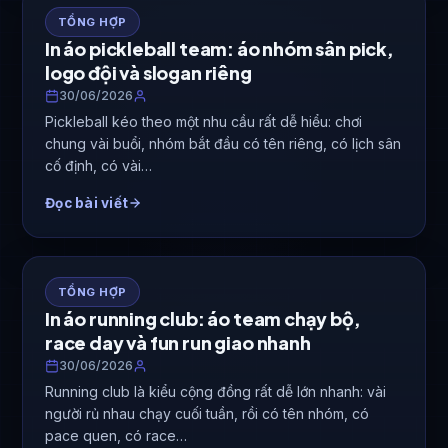
TỔNG HỢP
In áo pickleball team: áo nhóm sân pick,
logo đội và slogan riêng
30/06/2026
Pickleball kéo theo một nhu cầu rất dễ hiểu: chơi
chung vài buổi, nhóm bắt đầu có tên riêng, có lịch sân
cố định, có vài…
Đọc bài viết
TỔNG HỢP
In áo running club: áo team chạy bộ,
race day và fun run giao nhanh
30/06/2026
Running club là kiểu cộng đồng rất dễ lớn nhanh: vài
người rủ nhau chạy cuối tuần, rồi có tên nhóm, có
pace quen, có race…