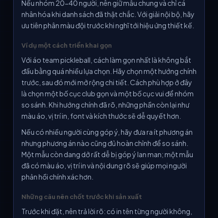
Nếu nhóm 20-40 người, nên giữ mẫu chung và chỉ cá
nhân hóa khi danh sách đã thật chắc. Với giải nội bộ, hãy
ưu tiên phân màu đội trước khi nghĩ tới hiệu ứng thiết kế.
Ví dụ một cách triển khai gọn
Với áo team pickleball, cách làm gọn nhất là không bắt
đầu bằng quá nhiều lựa chọn. Hãy chọn một hướng chính
trước, sau đó mới mở rộng chi tiết. Cách phù hợp ở đây
là chọn một bố cục club gọn và một bố cục vui để nhóm
so sánh. Khi hướng chính đã rõ, những phần còn lại như
màu áo, vị trí in, font và kích thước sẽ dễ quyết hơn.
Nếu có nhiều người cùng góp ý, hãy đưa ra ít phương án
nhưng phương án nào cũng đủ hoàn chỉnh để so sánh.
Một mẫu còn dang dở rất dễ bị góp ý lan man; một mẫu
đã có màu áo, vị trí in và nội dung rõ sẽ giúp mọi người
phản hồi chính xác hơn.
Những câu nên chốt trước khi sản xuất
Trước khi đặt, nên trả lời rõ: có in tên từng người không,