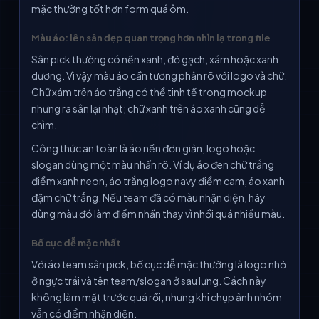
mặc thường tốt hơn form quá ôm.
Màu áo: lên sân đẹp quan trọng hơn nhìn lạ trong file
Sân pick thường có nền xanh, đỏ gạch, xám hoặc xanh
dương. Vì vậy màu áo cần tương phản rõ với logo và chữ.
Chữ xám trên áo trắng có thể tinh tế trong mockup
nhưng ra sân lại nhạt; chữ xanh trên áo xanh cũng dễ
chìm.
Công thức an toàn là áo nền đơn giản, logo hoặc
slogan dùng một màu nhấn rõ. Ví dụ áo đen chữ trắng
điểm xanh neon, áo trắng logo navy điểm cam, áo xanh
đậm chữ trắng. Nếu team đã có màu nhận diện, hãy
dùng màu đó làm điểm nhấn thay vì nhồi quá nhiều màu.
Bố cục dễ mặc nhất
Với áo team sân pick, bố cục dễ mặc thường là logo nhỏ
ở ngực trái và tên team/slogan ở sau lưng. Cách này
không làm mặt trước quá rối, nhưng khi chụp ảnh nhóm
vẫn có điểm nhận diện.