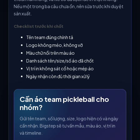
Nếu một trong ba câu chưa ổn, nên sửa trước khi duyệt
sản xuất.
Checklist trước khi chốt
Tên team đúng chính tả
Logo không méo, không vỡ
Màu chữ nổi trên màu áo
Danh sách tên/size/số áo đã chốt
Vị trí in không sát cổ hoặc mép áo
Ngày nhận còn đủ thời gian xử lý
Cần áo team pickleball cho
nhóm?
Gửi tên team, số lượng, size, logo hiện có và ngày
cần nhận. Bigstep sẽ tư vấn mẫu, màu áo, vị trí in
và timeline.