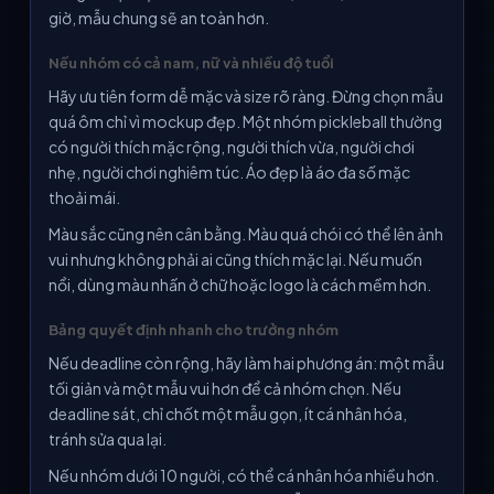
giờ, mẫu chung sẽ an toàn hơn.
Nếu nhóm có cả nam, nữ và nhiều độ tuổi
Hãy ưu tiên form dễ mặc và size rõ ràng. Đừng chọn mẫu
quá ôm chỉ vì mockup đẹp. Một nhóm pickleball thường
có người thích mặc rộng, người thích vừa, người chơi
nhẹ, người chơi nghiêm túc. Áo đẹp là áo đa số mặc
thoải mái.
Màu sắc cũng nên cân bằng. Màu quá chói có thể lên ảnh
vui nhưng không phải ai cũng thích mặc lại. Nếu muốn
nổi, dùng màu nhấn ở chữ hoặc logo là cách mềm hơn.
Bảng quyết định nhanh cho trưởng nhóm
Nếu deadline còn rộng, hãy làm hai phương án: một mẫu
tối giản và một mẫu vui hơn để cả nhóm chọn. Nếu
deadline sát, chỉ chốt một mẫu gọn, ít cá nhân hóa,
tránh sửa qua lại.
Nếu nhóm dưới 10 người, có thể cá nhân hóa nhiều hơn.