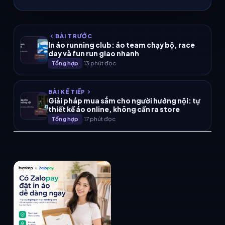
BÀI TRƯỚC
In áo running club: áo team chạy bộ, race
day và fun run giao nhanh
·
13 phút đọc
Tổng hợp
BÀI KẾ TIẾP
Giải pháp mua sắm cho người hướng nội: tự
thiết kế áo online, không cần ra store
·
17 phút đọc
Tổng hợp