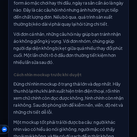
form áo mặc chơi hay thi đấu, ngày ra sân cần áo là ngày
nào. Đây là các câu hỏi nhỏ nhưng ảnh hưởng trực tiếp
đến chất lượng đơn. Nếu bỏ qua, quá trình sản xuất
thường bị kéo dài vì phải quay lại hỏi từng chi tiết.
Với đơn cá nhân, những câu hỏi này giúp bạn tránh nhận
áo không giống kỳ vọng. Với đơn nhóm, chúng giúp
người đại diện không bị kẹt giữa quá nhiều thay đổi phút
cuối. Một lần chốt rõ ở đầu đơn thường tiết kiệm hơn
nhiều lần sửa sau đó.
Cách nhìn mockup trước khi duyệt
Đừng chỉ nhìn mockup ở trạng thái lớn và đẹp nhất. Hãy
thu nhỏ lại như khi ảnh xuất hiện trên điện thoại, rồi nhìn
xem chữ chính còn đọc được không, hình chính còn nhận
ra không. Sau đó phóng lớn để kiểm nền, viền, độ nét và
những chi tiết dễ lỗi.
Một mockup tốt phải trả lời được ba câu: người khác
nhìn vào có hiểu áo nói gì không, người mặc có thấy
HỖ TRỢ
thoải mái không, và file có đủ sạch để in thật không.