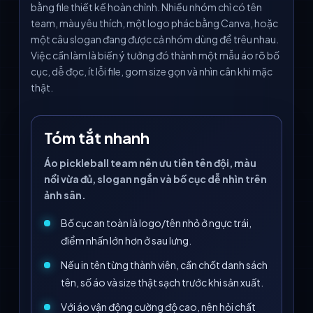
bằng file thiết kế hoàn chỉnh. Nhiều nhóm chỉ có tên
team, màu yêu thích, một logo phác bằng Canva, hoặc
một câu slogan đang được cả nhóm dùng để trêu nhau.
Việc cần làm là biến ý tưởng đó thành một mẫu áo rõ bố
cục, dễ đọc, ít lỗi file, gom size gọn và nhìn cân khi mặc
thật.
Tóm tắt nhanh
Áo pickleball team nên ưu tiên tên đội, màu
nổi vừa đủ, slogan ngắn và bố cục dễ nhìn trên
ảnh sân.
Bố cục an toàn là logo/tên nhỏ ở ngực trái,
điểm nhấn lớn hơn ở sau lưng.
Nếu in tên từng thành viên, cần chốt danh sách
tên, số áo và size thật sạch trước khi sản xuất.
Với áo vận động cường độ cao, nên hỏi chất