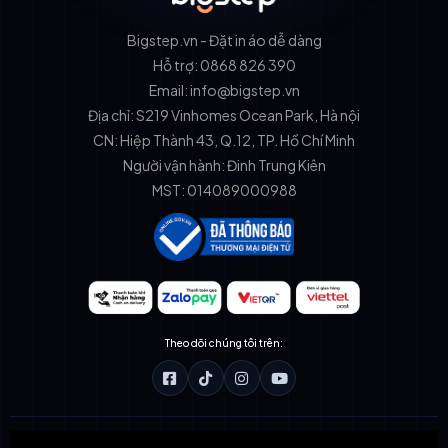
Bigstep.vn - Đặt in áo dễ dàng
Hỗ trợ: 0868 826 390
Email: info@bigstep.vn
Địa chỉ: S219 Vinhomes Ocean Park, Hà nội
CN: Hiệp Thành 43, Q.12, TP. Hồ Chí Minh
Người vận hành: Đinh Trung Kiên
MST: 014089000988
Theo dõi chúng tôi trên: