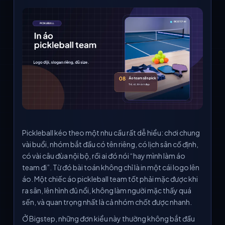
Pickleball kéo theo một nhu cầu rất dễ hiểu: chơi chung
vài buổi, nhóm bắt đầu có tên riêng, có lịch sân cố định,
có vài câu đùa nội bộ, rồi ai đó nói “hay mình làm áo
team đi”. Từ đó bài toán không chỉ là in một cái logo lên
áo. Một chiếc áo pickleball team tốt phải mặc được khi
ra sân, lên hình đủ nổi, không làm người mặc thấy quá
sến, và quan trọng nhất là cả nhóm chốt được nhanh.
Ở Bigstep, những đơn kiểu này thường không bắt đầu