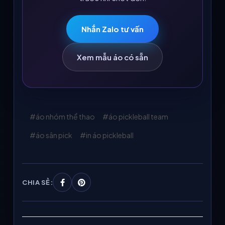
Nhắn Zalo tư vấn
Xem mẫu áo có sẵn
áo nhóm thể thao
áo pickleball team
áo sân pick
in áo pickleball
CHIA SẺ: