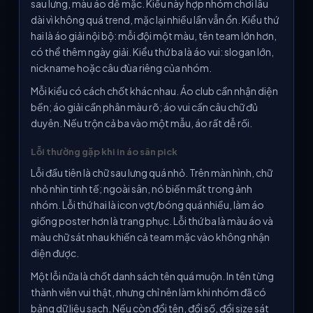
sau lưng, màu áo dễ mặc. Kiểu này hợp nhóm chơi lâu
dài vì không quá trend, mặc lại nhiều lần vẫn ổn. Kiểu thứ
hai là áo giải nội bộ: mỗi đội một màu, tên team lớn hơn,
có thể thêm ngày giải. Kiểu thứ ba là áo vui: slogan lớn,
nickname hoặc câu đùa riêng của nhóm.
Mỗi kiểu có cách chốt khác nhau. Áo club cần nhận diện
bền; áo giải cần phân màu rõ; áo vui cần câu chữ đủ
duyên. Nếu trộn cả ba vào một mẫu, áo rất dễ rối.
Lỗi thường gặp khi in áo sân pick
Lỗi đầu tiên là chữ sau lưng quá nhỏ. Trên màn hình, chữ
nhỏ nhìn tinh tế; ngoài sân, nó biến mất trong ảnh
nhóm. Lỗi thứ hai là icon vợt/bóng quá nhiều, làm áo
giống poster hơn là trang phục. Lỗi thứ ba là màu áo và
màu chữ sát nhau khiến cả team mặc vào không nhận
diện được.
Một lỗi nữa là chốt danh sách tên quá muộn. In tên từng
thành viên vui thật, nhưng chỉ nên làm khi nhóm đã có
bảng dữ liệu sạch. Nếu còn đổi tên, đổi số, đổi size sát