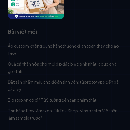
Bài viết mới
Áo custom không đụng hàng: hướng đi an toàn thay cho áo
fake
Quà cá nhân hóa cho mọi dịp đặc biệt: sinh nhật, couple và
gia đình
Đặt sản phẩm mẫu cho đồ án sinh viên: từ prototype đến bài
bảo vệ
Bigstep.vn có gì? Từ ý tưởng đến sản phẩm thật
Bán hàng Etsy, Amazon, TikTok Shop: Vì sao seller Việt nên
làm sample trước?