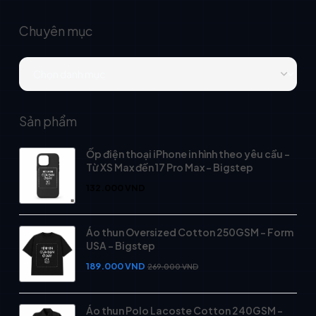
Chuyên mục
Sản phẩm
Ốp điện thoại iPhone in hình theo yêu cầu -
Từ XS Max đến 17 Pro Max - Bigstep
132.000
VND
Áo thun Oversized Cotton 250GSM - Form
USA - Bigstep
189.000
VND
269.000
VND
Áo thun Polo Lacoste Cotton 240GSM -