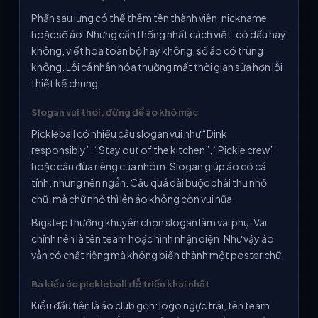
Phần sau lưng có thể thêm tên thành viên, nickname
hoặc số áo. Nhưng cần thống nhất cách viết: có dấu hay
không, viết hoa toàn bộ hay không, số áo có trùng
không. Lỗi cá nhân hóa thường mất thời gian sửa hơn lỗi
thiết kế chung.
Slogan vui thôi, đừng để áo khó mặc
Pickleball có nhiều câu slogan vui như “Dink
responsibly”, “Stay out of the kitchen”, “Pickle crew”
hoặc câu đùa riêng của nhóm. Slogan giúp áo có cá
tính, nhưng nên ngắn. Câu quá dài buộc phải thu nhỏ
chữ, mà chữ nhỏ thì lên áo không còn vui nữa.
Bigstep thường khuyên chọn slogan làm vai phụ. Vai
chính nên là tên team hoặc hình nhận diện. Như vậy áo
vẫn có chất riêng mà không biến thành một poster chữ.
Ba kiểu áo pickleball dễ triển khai nhất
Kiểu đầu tiên là áo club gọn: logo ngực trái, tên team