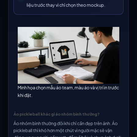
liệu trước thay vì chỉ chọn theo mockup.
Minh họa chọn mẫu áo team, màu áo và vị trí in trước
khi đặt.
Áo pickleball khác gì áo nhóm bình thường?
Áo nhóm bình thường đôi khi chỉ cần đẹp trên ảnh. Áo
pickleball thì khó hơn một chút vì người mặc sẽ vận