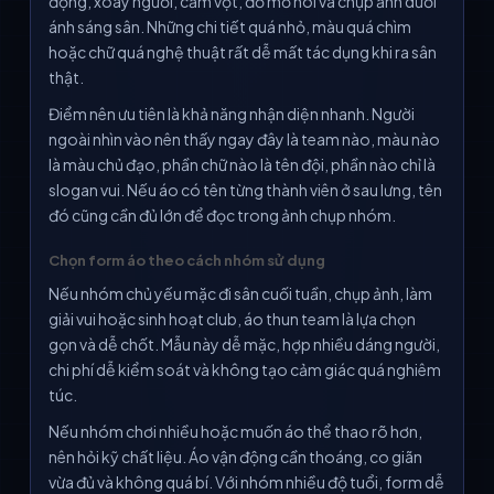
động, xoay người, cầm vợt, đổ mồ hôi và chụp ảnh dưới
ánh sáng sân. Những chi tiết quá nhỏ, màu quá chìm
hoặc chữ quá nghệ thuật rất dễ mất tác dụng khi ra sân
thật.
Điểm nên ưu tiên là khả năng nhận diện nhanh. Người
ngoài nhìn vào nên thấy ngay đây là team nào, màu nào
là màu chủ đạo, phần chữ nào là tên đội, phần nào chỉ là
slogan vui. Nếu áo có tên từng thành viên ở sau lưng, tên
đó cũng cần đủ lớn để đọc trong ảnh chụp nhóm.
Chọn form áo theo cách nhóm sử dụng
Nếu nhóm chủ yếu mặc đi sân cuối tuần, chụp ảnh, làm
giải vui hoặc sinh hoạt club, áo thun team là lựa chọn
gọn và dễ chốt. Mẫu này dễ mặc, hợp nhiều dáng người,
chi phí dễ kiểm soát và không tạo cảm giác quá nghiêm
túc.
Nếu nhóm chơi nhiều hoặc muốn áo thể thao rõ hơn,
nên hỏi kỹ chất liệu. Áo vận động cần thoáng, co giãn
vừa đủ và không quá bí. Với nhóm nhiều độ tuổi, form dễ