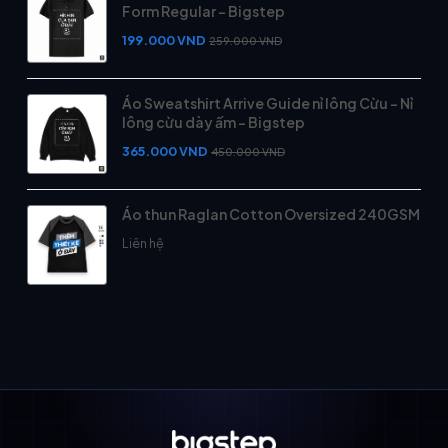
Form Regular - Bigstep
199.000
VND
259.000
VND
Áo Sweatshirt Arrive Guide nỉ lông Cừu - Nỉ
lông cừu dày ấm - Bigstep
365.000
VND
450.000
VND
Áo thun Raglan Cotton Oversized 240GSM
Liên hệ