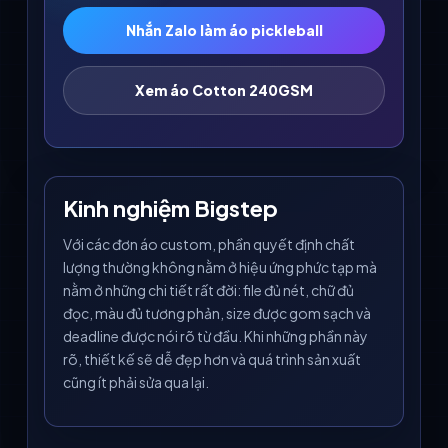
Nhắn Zalo làm áo pickleball
Xem áo Cotton 240GSM
Kinh nghiệm Bigstep
Với các đơn áo custom, phần quyết định chất
lượng thường không nằm ở hiệu ứng phức tạp mà
nằm ở những chi tiết rất đời: file đủ nét, chữ đủ
đọc, màu đủ tương phản, size được gom sạch và
deadline được nói rõ từ đầu. Khi những phần này
rõ, thiết kế sẽ dễ đẹp hơn và quá trình sản xuất
cũng ít phải sửa qua lại.