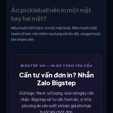
Áo pickleball nên in một mặt
hay hai mặt?
Nếu muốn tiết kiệm, in một mặt là đủ. Nếu muốn chất
team rõ hơn, nên thêm sau lưng với tên đội, slogan hoặc
tên thành viên.
BIGSTEP.VN — IN ÁO THEO YÊU CẦU
Cần tư vấn đơn in? Nhắn
Zalo Bigstep
Gửi logo, file in, số lượng, size và ngày cần
nhận. Bigstep sẽ tư vấn form áo, vị trí in,
phương án sản xuất và báo giá phù hợp
trước khi chốt đơn.